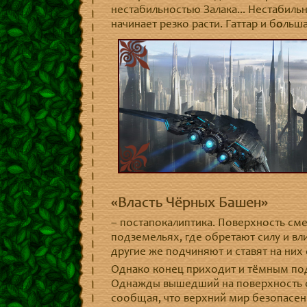
нестабильностью Залака... Нестабиль
начинает резко расти. Гаттар и б
о
льша
«Власть Чёрных Башен»
– постапокалиптика. Поверхность см
подземельях, где обретают силу и в
другие же подчиняют и ставят на них
Однако конец приходит и тёмным по
Однажды вышедший на поверхность о
сообщая, что верхний мир безопасен