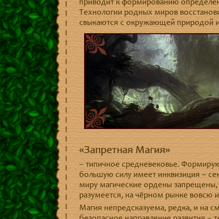
приводит к формированию определён
Технологии родных миров восстанови
свыкаются с окружающей природой и
«Запретная Магия»
– типичное средневековье. Формируют
большую силу имеет инквизиция – се
миру магические ордены запрещены, а
разумеется, на чёрном рынке вовсю и
Магия непредсказуема, редка, и на с
безопасное направление развития – т