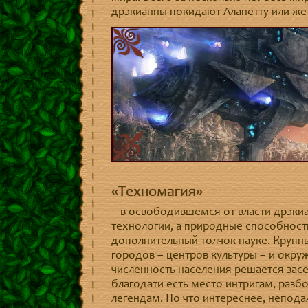
дрэкианны покидают Аланетту или же
«Техномагия»
– в освободившемся от власти дрэки
технологии, а природные способност
дополнительный толчок науке. Крупны
городов – центров культуры – и окр
численность населения решается зас
благодати есть место интригам, разб
легендам. Но что интереснее, непод