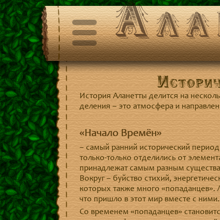
Ала
Историч
История Аланетты делится на нескол
деления – это атмосфера и направлен
«Начало Времён»
– самый ранний исторический период
только-только отделились от элемент
принадлежат самым разным существам
Вокруг – буйство стихий, энергетиче
которых также много «попаданцев». 
что пришло в этот мир вместе с ними.
Со временем «попаданцев» становитс