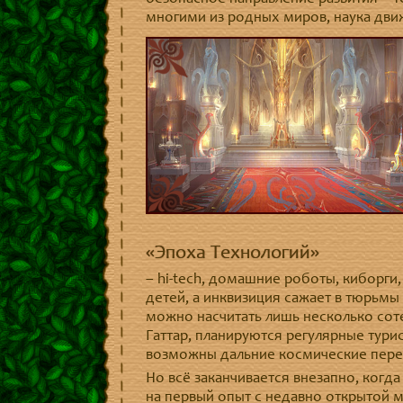
многими из родных миров, наука движ
«Эпоха Технологий»
– hi-tech, домашние роботы, киборги
детей, а инквизиция сажает в тюрьмы 
можно насчитать лишь несколько сот
Гаттар, планируются регулярные тури
возможны дальние космические пере
Но всё заканчивается внезапно, когда
на первый опыт с недавно открытой 