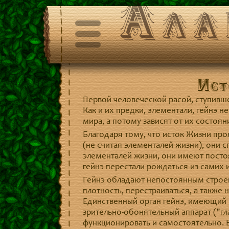
Ала
Ист
Первой человеческой расой, ступившей
Как и их предки, элементали, гейнэ н
мира, а потому зависят от их состоян
Благодаря тому, что исток Жизни про
(не считая элементалей жизни), они 
элементалей жизни, они имеют посто
гейнэ перестали рождаться из самих 
Гейнэ обладают непостоянным строен
плотность, перестраиваться, а также
Единственный орган гейнэ, имеющий п
зрительно-обонятельный аппарат ("гла
функционировать и самостоятельно. В