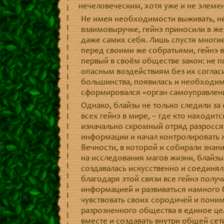
нечеловеческим, хотя уже и не элеме
Не имея необходимости выживать, н
взаимовыручке, гейнэ приносили в же
даже самих себя. Лишь спустя многие
перед своими же собратьями, гейнэ 
первый в своём обществе закон: не п
опасным воздействиям без их соглас
большинства, появилась и необходим
сформировался «орган самоуправления
Однако, блайзы не только следили з
всех гейнэ в мире, – где кто находитс
изначально скромный отряд разросся
информации и начал контролировать 
Вечности, в которой и собирали знан
на исследования магов жизни, блайзы
создавалась искусственно и соединял
благодаря этой связи все гейнэ пол
информацией и развиваться намного б
чувствовать своих сородичей и поним
разрозненного общества в единое це
вместе и создавать внутри общей се