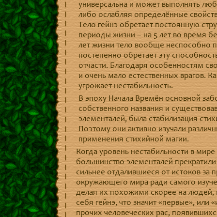
универсальна и может выполнять люб
либо ослабляя определённые свойств
Тело гейнэ обретает постоянную стр
периоды жизни – на 5 лет во время б
лет жизни тело вообще неспособно пе
постепенно обретает эту способность
отчасти. Благодаря особенностям сво
и очень мало естественных врагов. К
угрожает нестабильность.
В эпоху Начала Времён основной заб
собственного названия и существова
элементалей, была стабилизация сти
Поэтому они активно изучали различ
применения стихийной магии.
Когда уровень нестабильности в мире 
большинство элементалей прекратили
сильнее отдалившиеся от истоков за
окружающего мира ради самого изучен
делая их похожими скорее на людей, 
себя гейнэ, что значит «первые», или 
прочих человеческих рас, появившихс