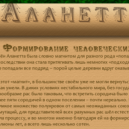
Аланет
Формирование человечески
мён Аланетта была словно магнитом для разного рода «поп
оследствии она стала притягивать лишь немногих «подход
р попадали все подряд – порой целые деревни вдруг оказы
этот «магнит», в большинстве своём уже не могли вернутьс
ак умели. В диких условиях нестабильного мира, без госуда
знообразие рас было таковым, что встретить сородича был
ее пяти сородичей в одном поселении – почти нереально. 
еликое множество полукровок от самых неожиданных союз
мутаций, для представителей всех разумных рас шёл естес
ла процессу, и во многом именно благодаря ей на формир
лионы лет, а всего лишь несколько сотен.