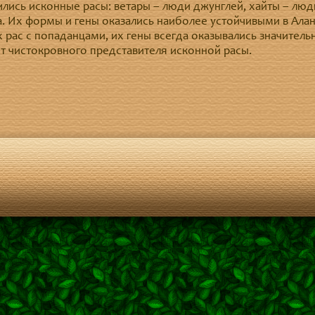
лись исконные расы: ветары – люди джунглей, хайты – люди
а. Их формы и гены оказались наиболее устойчивыми в Алан
 рас с попаданцами, их гены всегда оказывались значитель
от чистокровного представителя исконной расы.