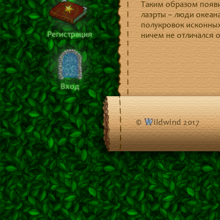
Таким образом появи
лаэрты – люди океан
полукровок исконных
Регистрация
ничем не отличался 
Вход
©
ildwind 2017