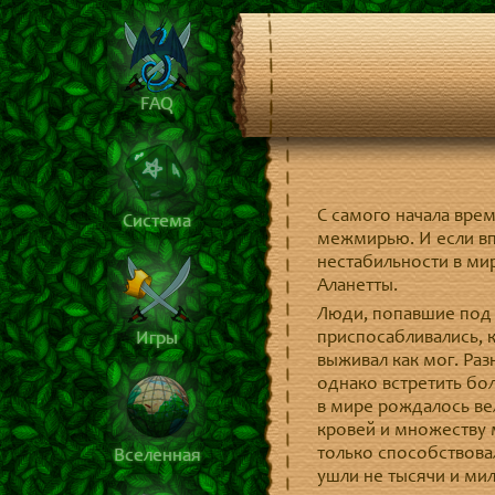
FAQ
С самого начала вре
Система
межмирью. И если вп
нестабильности в ми
Аланетты.
Люди, попавшие под 
приспосабливались, к
Игры
выживал как мог. Ра
однако встретить бол
в мире рождалось в
кровей и множеству 
только способствова
Вселенная
ушли не тысячи и мил