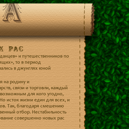
тА
х рас
аданцев» и путешественников по
ящих», то в период
вались в джунглях юной
я на родину и
рств, связи и торговли, каждый
о возможным для кого угодно,
Но исток жизни един для всех, и
ов. Так, благодаря смешению
твенный отбор. Нестабильность
ование совершенно новых рас