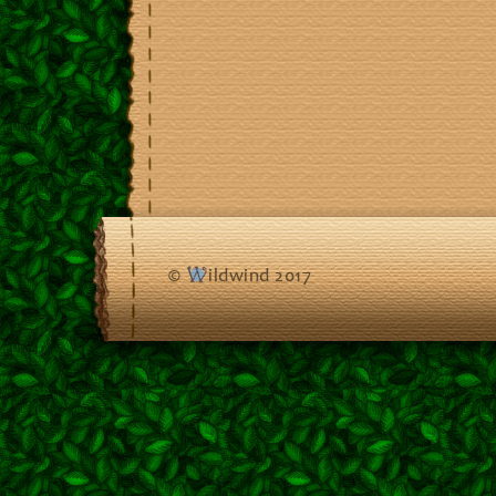
©
ildwind 2017