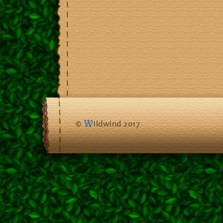
©
ildwind 2017