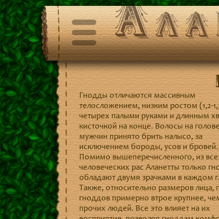
Ала
Гнодды отличаются массивным
телосложением, низким ростом (1,2-1,
четырех палыми руками и длинным х
кисточкой на конце. Волосы на голове
мужчин принято брить налысо, за
исключением бороды, усов и бровей.
Помимо вышеперечисленного, из все
человеческих рас Аланетты только г
обладают двумя зрачками в каждом г
Также, относительно размеров лица, г
гноддов примерно втрое крупнее, че
прочих людей. Все это влияет на их